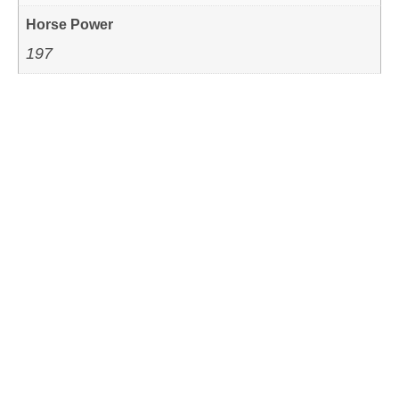
Horse Power
197
HETTENSCHWIL
Mail
+41 56 520 84 60
VERKAUF:
|
Mail
+41 56 520 84 50
EMPFANG / SERVICE:
|
Mail
+41 56 520 84 55
TEILESERVICE:
|
GEBENSTORF
Mail
+41 56 520 84 20
VERKAUF:
|