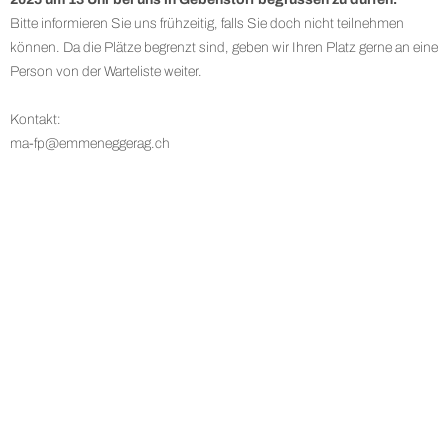
Bitte informieren Sie uns frühzeitig, falls Sie doch nicht teilnehmen
können. Da die Plätze begrenzt sind, geben wir Ihren Platz gerne an eine
Person von der Warteliste weiter.
Kontakt:
ma-fp@emmeneggerag.ch
HETTENSCHWIL
Mail
+41 56 520 84 60
VERKAUF:
|
Mail
+41 56 520 84 50
EMPFANG / SERVICE:
|
Mail
+41 56 520 84 55
TEILESERVICE:
|
GEBENSTORF