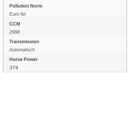
Pollution Norm
Euro 6d
CCM
2998
Transmission
Automatisch
Horse Power
374
HETTENSCHWIL
Mail
+41 56 520 84 60
VERKAUF:
|