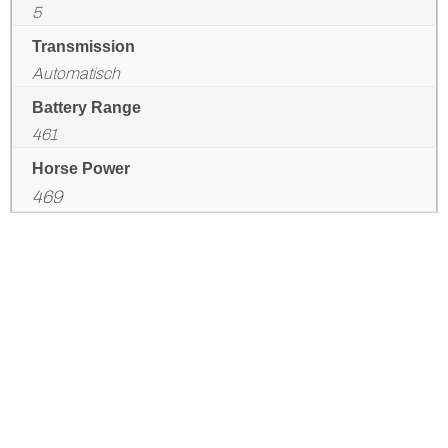
5
Transmission
Automatisch
Battery Range
461
Horse Power
469
HETTENSCHWIL
Mail
+41 56 520 84 60
VERKAUF:
|
Mail
+41 56 520 84 50
EMPFANG / SERVICE:
|