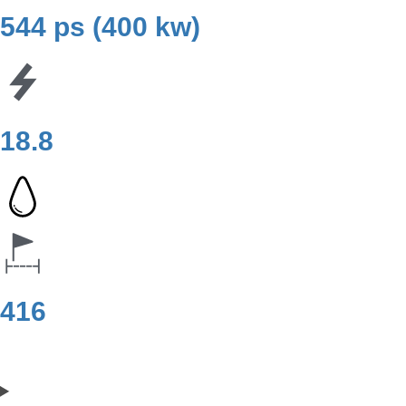
544 ps (400 kw)
18.8
416