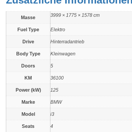
3999 × 1775 × 1578 cm
Masse
Fuel Type
Elektro
Drive
Hinterradantrieb
Body Type
Kleinwagen
Doors
5
KM
36100
Power (kW)
125
Marke
BMW
Model
i3
Seats
4