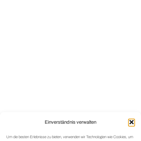
Mail
+41 56 520 84 50
EMPFANG / SERVICE:
|
Mail
+41 56 520 84 55
TEILESERVICE:
|
GEBENSTORF
Mail
+41 56 520 84 20
VERKAUF:
|
Mail
+41 56 520 84 00
EMPFANG / SERVICE:
|
Mail
+41 56 520 84 10
TEILESERVICE:
|
UNTERSIGGENTHAL
Mail
+41 56 520 84 39
VERKAUF:
|
Mail
+41 56 520 84 70
SERVICE:
|
Einverständnis verwalten
DRIVE-IN LEUGGERN
Um die besten Erlebnisse zu bieten, verwenden wir Technologien wie Cookies, um