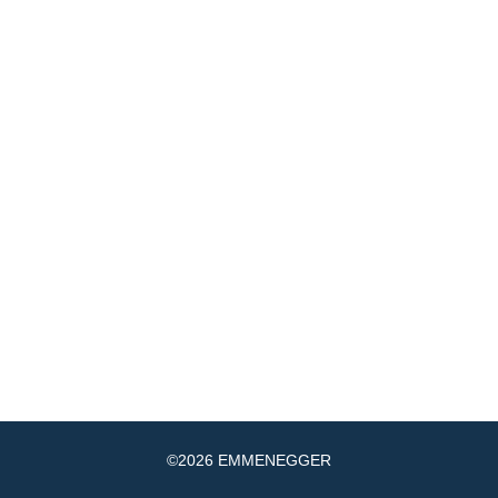
Mail
+41 56 520 84 39
VERKAUF:
|
Mail
+41 56 520 84 70
SERVICE:
|
DRIVE-IN LEUGGERN
Mail
+41 56 520 84 60
VERKAUF:
|
EMMENEGGER
NEWSLETTER ABONNIEREN
IMPRESSUM
DATENSCHUTZ
&
©2026 EMMENEGGER