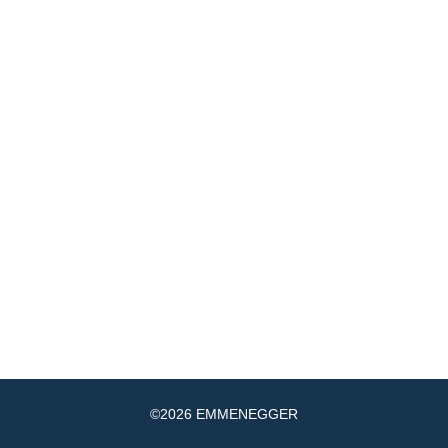
Mail
+41 56 520 84 39
VERKAUF:
|
Mail
+41 56 520 84 70
SERVICE:
|
DRIVE-IN LEUGGERN
Mail
+41 56 520 84 60
VERKAUF:
|
EMMENEGGER
NEWSLETTER ABONNIEREN
IMPRESSUM
DATENSCHUTZ
&
©2026 EMMENEGGER