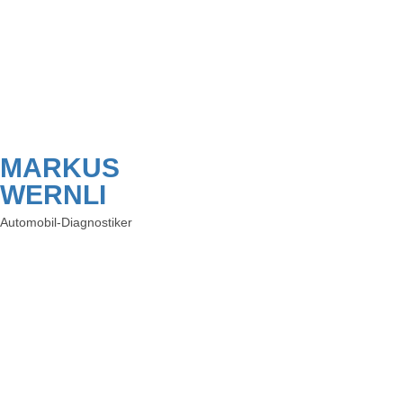
MARKUS
WERNLI
Automobil-Diagnostiker
HETTENSCHWIL
Mail
+41 56 520 84 60
VERKAUF:
|
Mail
+41 56 520 84 50
EMPFANG / SERVICE:
|