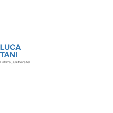
LUCA
TANI
Fahrzeugaufbereiter
HETTENSCHWIL
Mail
+41 56 520 84 60
VERKAUF:
|
Mail
+41 56 520 84 50
EMPFANG / SERVICE:
|