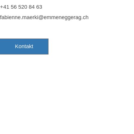
+41 56 520 84 63
fabienne.maerki@emmeneggerag.ch
Kontakt
HETTENSCHWIL
GEBE
VERKAUF:
Mail
|
+41 56 520 84 60
VERKAU
EMPFANG / SERVICE:
EMPFANG