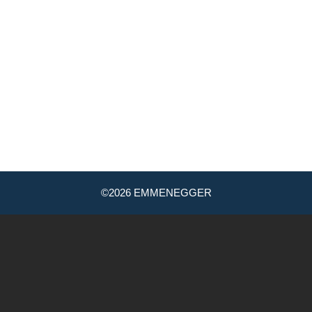
1 56 520 84 00
DRIVE-IN LEUGG
RVICE:
VERKAUF:
Mail
|
+41 56 5
1 56 520 84 10
©2026 EMMENEGGER