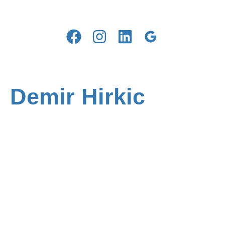
Demir Hirkic
HETTENSCHWIL
Mail
+41 56 520 84 60
VERKAUF:
|
Mail
+41 56 520 84 50
EMPFANG / SERVICE:
|
Mail
+41 56 520 84 55
TEILESERVICE:
|