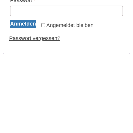
Passwort
*
Anmelden
Angemeldet bleiben
Passwort vergessen?
HETTENSCHWIL
Mail
+41 56 520 84 60
VERKAUF:
|
Mail
+41 56 520 84 50
EMPFANG / SERVICE:
|
Mail
+41 56 520 84 55
TEILESERVICE:
|