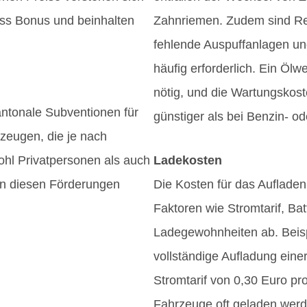
s Bonus und beinhalten
Zahnriemen. Zudem sind Re
fehlende Auspuffanlagen u
häufig erforderlich. Ein Ölwe
nötig, und die Wartungskos
antonale Subventionen für
günstiger als bei Benzin- o
zeugen, die je nach
ohl Privatpersonen als auch
Ladekosten
n diesen Förderungen
Die Kosten für das Auflade
Faktoren wie Stromtarif, Bat
Ladegewohnheiten ab. Beis
vollständige Aufladung eine
Stromtarif von 0,30 Euro p
Fahrzeuge oft geladen werde