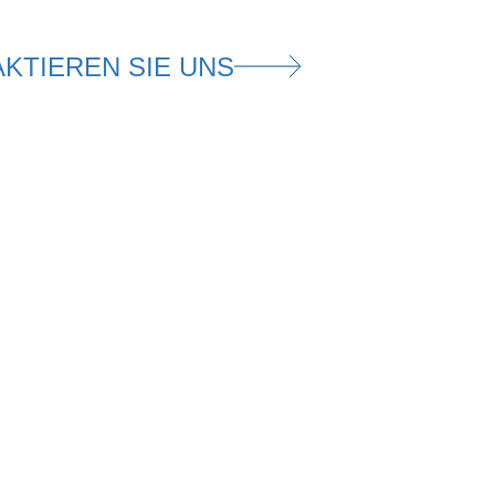
KTIEREN SIE UNS
AL
EMMENEGGER
NEWSLETTER ABONNIEREN
20 84 39
0 84 70
IMPRESSUM
&
DATENSCHUTZ
ERN