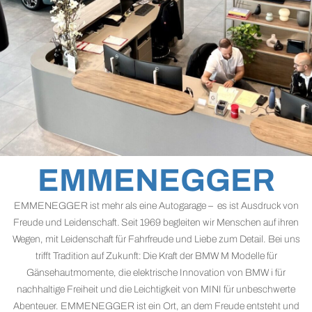
IHR BMW & MINI
EMMENEGGER
PARTNER
EMMENEGGER ist mehr als eine Autogarage – es ist Ausdruck von
Freude und Leidenschaft
.
Seit 1969 begleiten wir Menschen auf ihren
HETTENSCHWIL |
Wegen, mit Leidenschaft für Fahrfreude und Liebe zum Detail. Bei uns
trifft Tradition auf Zukunft: Die Kraft der BMW M Modelle für
GEBENSTORF |
Gänsehautmomente, die elektrische Innovation von BMW i für
nachhaltige Freiheit und die Leichtigkeit von MINI für unbeschwerte
UNTERSIGGENTHAL
Abenteuer. EMMENEGGER ist ein Ort, an dem Freude entsteht und