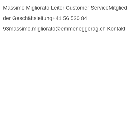
Massimo Migliorato Leiter Customer ServiceMitglied
der Geschäftsleitung+41 56 520 84
93massimo.migliorato@emmeneggerag.ch Kontakt
HETTENSCHWIL
Mail
+41 56 520 84 60
VERKAUF:
|
Mail
+41 56 520 84 50
EMPFANG / SERVICE:
|
Mail
+41 56 520 84 55
TEILESERVICE:
|
GEBENSTORF
Mail
+41 56 520 84 20
VERKAUF:
|