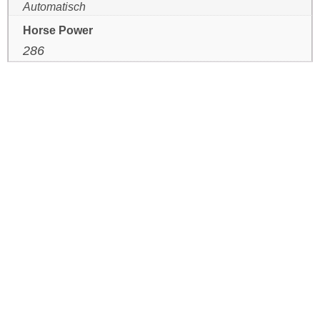
Automatisch
Horse Power
286
HETTENSCHWIL
Mail
+41 56 520 84 60
VERKAUF:
|
Mail
+41 56 520 84 50
EMPFANG / SERVICE:
|
Mail
+41 56 520 84 55
TEILESERVICE:
|
GEBENSTORF
Mail
+41 56 520 84 20
VERKAUF:
|